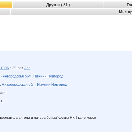
Друзья
( 31 )
Га
Мне н
а
1986
г. 39 лет
Лев
ижегородская обл.
,
Нижний Новгород
,
Нижегородская обл.
,
Нижний Новгород
зано
ны
зверя,душа ангела и натура бойца"-девиз НКП кане корсо