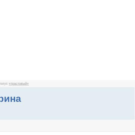
статус
«трастовый»
рина