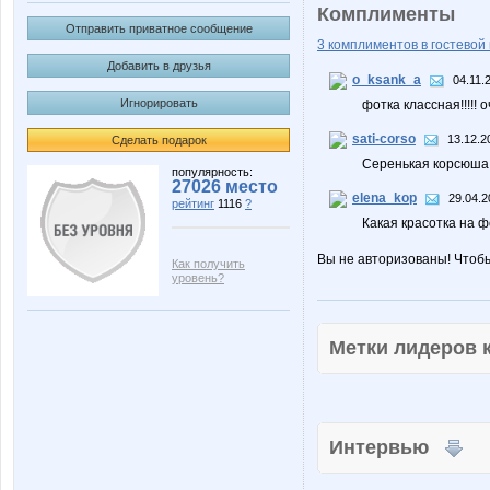
Комплименты
Отправить приватное сообщение
3 комплиментов в гостевой 
Добавить в друзья
o_ksank_a
04.11.
Игнорировать
фотка классная!!!!! 
sati-corso
13.12.2
Сделать подарок
Серенькая корсюша!)
популярность:
27026 место
elena_kop
29.04.2
рейтинг
1116
?
Какая красотка на ф
Вы не авторизованы! Чтоб
Как получить
уровень?
Метки лидеров
Интервью