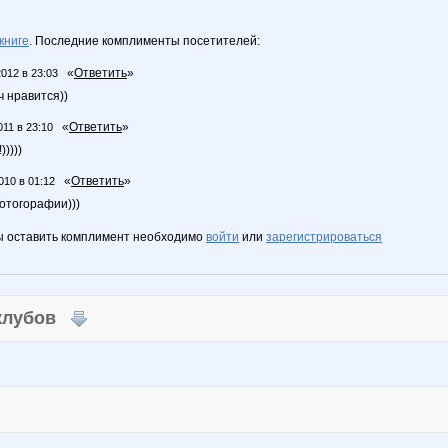
книге
. Последние комплименты посетителей:
«
Ответить
»
2012 в 23:03
оч нравится))
«
Ответить
»
011 в 23:10
))))
«
Ответить
»
010 в 01:12
отогорафии)))
ы оставить комплимент необходимо
войти
или
зарегистрироваться
 клубов