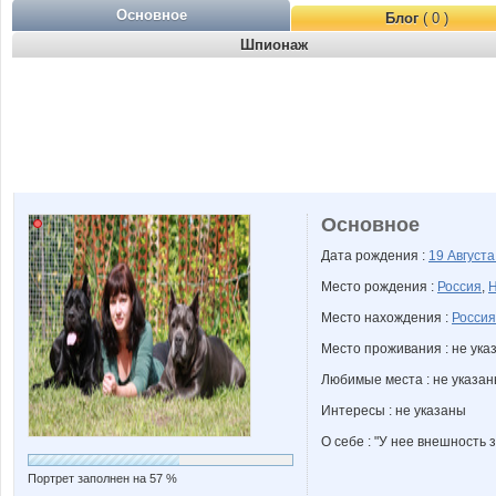
Основное
Блог
( 0 )
Шпионаж
Основное
Дата рождения :
19 Август
Место рождения :
Россия
,
Н
Место нахождения :
Россия
Место проживания : не ука
Любимые места : не указа
Интересы : не указаны
О себе : "У нее внешность 
Портрет заполнен на 57 %