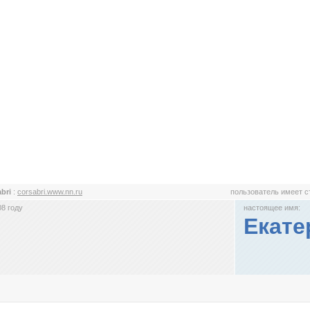
abri
:
corsabri.www.nn.ru
пользователь имеет 
8 году
настоящее имя:
Екате